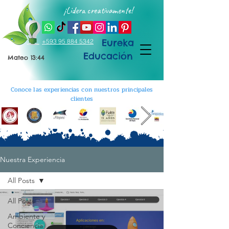
¡Lidera creativamente!
Eureka
+593 95 884 5342
Educación
Mateo 13:44
Conoce las experiencias con nuestros principales
clientes
Nuestra Experiencia
All Posts
All Posts
Ambiente y
Conciencia