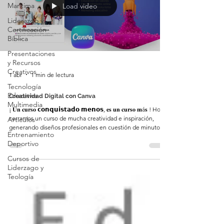
Marítima
Load video
Liderazgo y
Certificación
Bíblica
Presentaciones
y Recursos
Creativos
1 abr
1 min de lectura
Tecnología
Educativa
Creatividad Digital con Canva
Multimedia
¡ 𝐔𝐧 𝐜𝐮𝐫𝐬𝐨 𝗰𝗼𝗻𝗾𝘂𝗶𝘀𝘁𝗮𝗱𝗼 𝗺𝗲𝗻𝗼𝘀, 𝐞𝐬 𝐮𝐧 𝐜𝐮𝐫𝐬𝐨 𝐦á𝐬 ! Hoy
cerramos un curso de mucha creatividad e inspiración,
Artículos
generando diseños profesionales en cuestión de minutos. .
Entrenamiento
En este curso, "Creatividad Digital con Canva",
Deportivo
diferenciamos procesos y estrategias para generar
multimedia en liderazgo, educación, marketing, ambiente y
Cursos de
muchos ámbitos más. A todos los que asistieron: ¡Gracias
Liderzago y
por su energía y ganas de aprender!
Teología