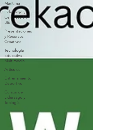
Marítima
Liderazgo y
Certificación
Bíblica
Presentaciones
y Recursos
Creativos
Tecnología
Educativa
Multimedia
Artículos
Entrenamiento
Deportivo
Cursos de
Liderzago y
Teología