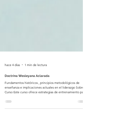
hace 4 días
1 min de lectura
Doctrina Wesleyana Aclarada
Fundamentos históricos , principios metodológicos de
enseñanza e implicaciones actuales en el liderazgo Sobre el
Curso Este curso ofrece estrategias de entrenamiento para
facilitadores, familias y cualquier persona, basado en la obra
"Doctrina Wesleyana Aclarada: Instrucción Programada con
el Suplemento" de John Connor (Wesleyan Publishing