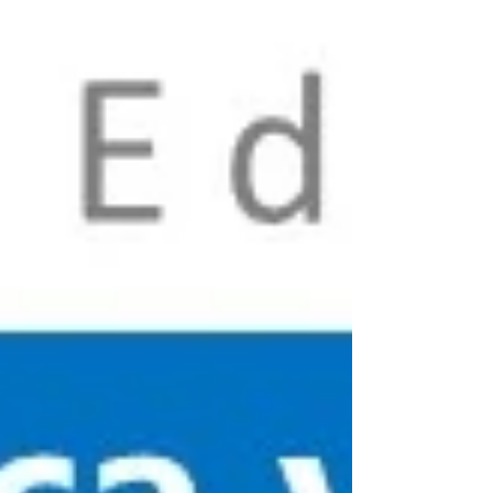
House). El curso combina el rigor teológico con una
metodología de enseñanza paso a paso —propia de la
instrucción programada— para analiz