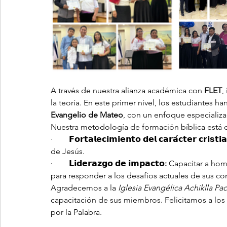
A través de nuestra alianza académica con 
FLET
,
la teoría. En este primer nivel, los estudiantes
Evangelio de Mateo
, con un enfoque especializ
Nuestra metodología de formación bíblica está 
·        
𝗙𝗼𝗿𝘁𝗮𝗹𝗲𝗰𝗶𝗺𝗶𝗲𝗻𝘁𝗼 𝗱𝗲𝗹 𝗰𝗮𝗿𝗮́𝗰𝘁𝗲𝗿 𝗰𝗿𝗶𝘀𝘁𝗶
de Jesús.
·        
𝗟𝗶𝗱𝗲𝗿𝗮𝘇𝗴𝗼 𝗱𝗲 𝗶𝗺𝗽𝗮𝗰𝘁𝗼:
 Capacitar a hom
para responder a los desafíos actuales de sus c
Agradecemos a la 
Iglesia Evangélica Achiklla Pa
capacitación de sus miembros. Felicitamos a los 
por la Palabra.