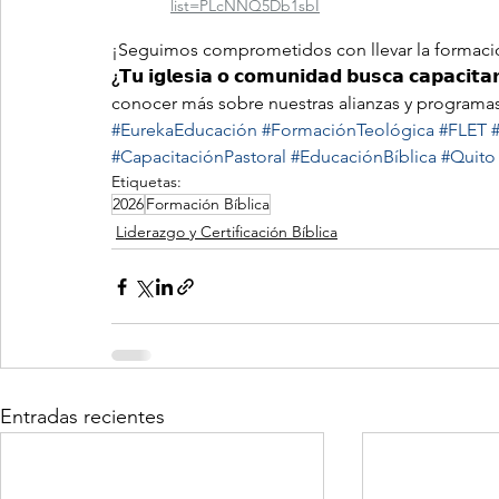
list=PLcNNQ5Db1sbI
¡Seguimos comprometidos con llevar la formación 
¿𝗧𝘂 𝗶𝗴𝗹𝗲𝘀𝗶𝗮 𝗼 𝗰𝗼𝗺𝘂𝗻𝗶𝗱𝗮𝗱 𝗯𝘂𝘀𝗰𝗮 𝗰𝗮𝗽𝗮𝗰𝗶𝘁𝗮𝗿
conocer más sobre nuestras alianzas y programas
#EurekaEducación
#FormaciónTeológica
#FLET
#CapacitaciónPastoral
#EducaciónBíblica
#Quito
Etiquetas:
2026
Formación Bíblica
Liderazgo y Certificación Bíblica
Entradas recientes