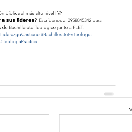
bíblica al más alto nivel! 🚀
 𝗮 𝘀𝘂𝘀 𝗹𝗶́𝗱𝗲𝗿𝗲𝘀?
  Escríbenos al 0958845342 para 
 de Bachillerato Teológico junto a FLET.
#LiderazgoCristiano
#BachilleratoEnTeología
#TeologíaPráctica
V