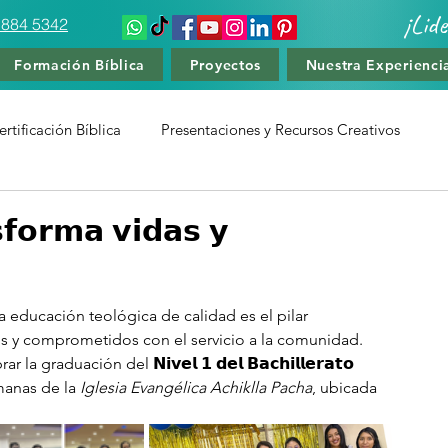
¡Lid
 884 5342
Formación Bíblica
Proyectos
Nuestra Experienci
rtificación Bíblica
Presentaciones y Recursos Creativos
amiento Deportivo
Cursos de Liderzago y Teología
𝗳𝗼𝗿𝗺𝗮 𝘃𝗶𝗱𝗮𝘀 𝘆
 educación teológica de calidad es el pilar 
os y comprometidos con el servicio a la comunidad. 
rar la graduación del 
𝗡𝗶𝘃𝗲𝗹 𝟭 𝗱𝗲𝗹 𝗕𝗮𝗰𝗵𝗶𝗹𝗹𝗲𝗿𝗮𝘁𝗼 
anas de la 
Iglesia Evangélica Achiklla Pacha
, ubicada 