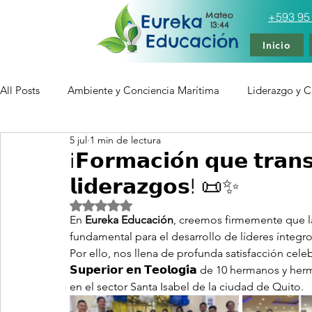
Mateo
+593 95
Eureka
13:44
Educación
Inicio
All Posts
Ambiente y Conciencia Marítima
Liderazgo y Ce
5 jul
1 min de lectura
Tecnología Educativa Multimedia
Artículos
Entren
¡𝗙𝗼𝗿𝗺𝗮𝗰𝗶𝗼́𝗻 𝗾𝘂𝗲 𝘁𝗿𝗮𝗻
𝗹𝗶𝗱𝗲𝗿𝗮𝘇𝗴𝗼𝘀! 📜✨
Obtuvo NaN de 5 estrellas.
En 
Eureka Educación
, creemos firmemente que la
fundamental para el desarrollo de líderes íntegr
Por ello, nos llena de profunda satisfacción celeb
𝗦𝘂𝗽𝗲𝗿𝗶𝗼𝗿 𝗲𝗻 𝗧𝗲𝗼𝗹𝗼𝗴𝗶́𝗮
 de 10 hermanos y herm
en el sector Santa Isabel de la ciudad de Quito.