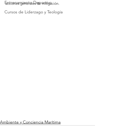
Entrenamiento Deportivo
acciones generales de mitigación.
Cursos de Liderzago y Teología
Ambiente y Conciencia Marítima