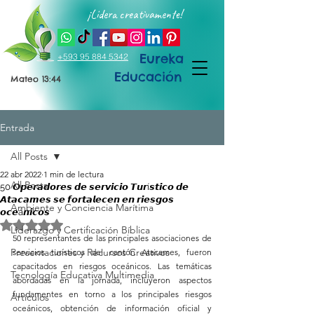
¡Lidera creativamente!
Eureka
+593 95 884 5342
Educación
Mateo 13:44
Entrada
All Posts
22 abr 2022
1 min de lectura
All Posts
50 𝙊𝙥𝙚𝙧𝙖𝙙𝙤𝙧𝙚𝙨 𝙙𝙚 𝙨𝙚𝙧𝙫𝙞𝙘𝙞𝙤 𝙏𝙪𝙧í𝙨𝙩𝙞𝙘𝙤 𝙙𝙚
𝘼𝙩𝙖𝙘𝙖𝙢𝙚𝙨 𝙨𝙚 𝙛𝙤𝙧𝙩𝙖𝙡𝙚𝙘𝙚𝙣 𝙚𝙣 𝙧𝙞𝙚𝙨𝙜𝙤𝙨
Ambiente y Conciencia Marítima
𝙤𝙘𝙚á𝙣𝙞𝙘𝙤𝙨
Obtuvo NaN de 5 estrellas.
Liderazgo y Certificación Bíblica
50 representantes de las principales asociaciones de 
Presentaciones y Recursos Creativos
servicios turísticos del cantón Atacames, fueron 
capacitados en riesgos oceánicos. Las temáticas 
Tecnología Educativa Multimedia
abordadas en la jornada, incluyeron aspectos 
fundamentes en torno a los principales riesgos 
Artículos
oceánicos, obtención de información oficial y 