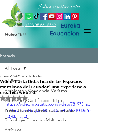
¡Lidera creativamente!
Eureka
+593 95 884 5342
Educación
Mateo 13:44
Entrada
All Posts
6 nov 2024
2 min de lectura
All Posts
𝗩𝗶𝗱𝗲𝗼 “𝗖𝗮𝗿𝘁𝗮 𝗗𝗶𝗱á𝗰𝘁𝗶𝗰𝗮 𝗱𝗲 𝗹𝗼𝘀 𝗘𝘀𝗽𝗮𝗰𝗶𝗼𝘀
𝗠𝗮𝗿í𝘁𝗶𝗺𝗼𝘀 𝗱𝗲𝗹 𝗘𝗰𝘂𝗮𝗱𝗼𝗿”, 𝘂𝗻𝗮 𝗲𝘅𝗽𝗲𝗿𝗶𝗲𝗻𝗰𝗶𝗮
Ambiente y Conciencia Marítima
𝗰𝗿𝗲𝗮𝘁𝗶𝘃𝗮 𝘄𝗲𝗯 𝟮.𝟬.:
Obtuvo NaN de 5 estrellas.
Liderazgo y Certificación Bíblica
https://video.wixstatic.com/video/781973_ab
Presentaciones y Recursos Creativos
bc0e6a75bd4e7facd40ca80bc9ba6b/1080p/m
p4/file.mp4
Tecnología Educativa Multimedia
Artículos