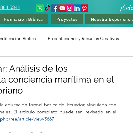
¡Lid
 884 5342
Formación Bíblica
Proyectos
Nuestra Experienci
rtificación Bíblica
Presentaciones y Recursos Creativos
amiento Deportivo
Cursos de Liderzago y Teología
r: Análisis de los
la conciencia marítima en el
oriano
 la educación formal básica del Ecuador, vinculada con 
ales. El artículo completo puede ser  revisado en el 
.php/ree/article/view/5667