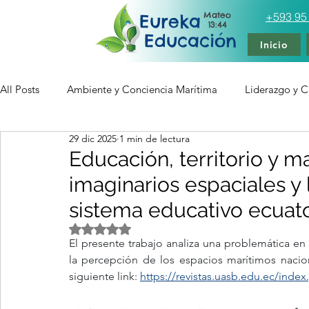
Mateo
+593 95
Eureka
13:44
Educación
Inicio
All Posts
Ambiente y Conciencia Marítima
Liderazgo y Ce
29 dic 2025
1 min de lectura
Tecnología Educativa Multimedia
Artículos
Entren
Educación, territorio y ma
imaginarios espaciales y 
sistema educativo ecuat
Obtuvo NaN de 5 estrellas.
El presente trabajo analiza una problemática en
la percepción de los espacios marítimos nacion
siguiente link: 
https://revistas.uasb.edu.ec/index