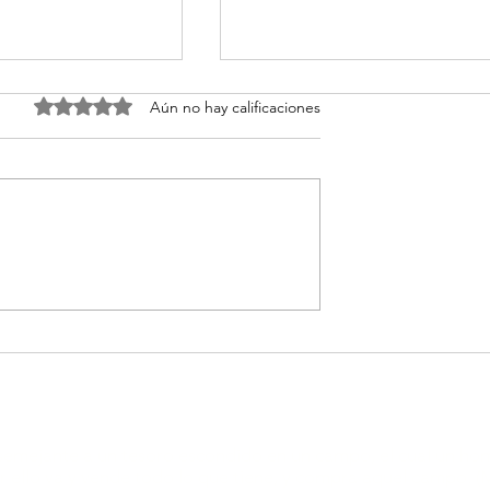
Obtuvo 0 de 5 estrellas.
Aún no hay calificaciones
𝘁𝗼𝗱𝗼𝘀 𝘃𝗮𝗻 𝗮𝗹
¡Liderazgo que Transform
𝗺𝗮𝗿 𝗻𝗼 𝘀𝗲
desde la Raíz! Así Vivimos
𝘂𝗴𝗮𝗿 𝗱𝗲 𝗱𝗼𝗻𝗱𝗲
el Taller junto a la Iglesia
𝗻𝗶𝗲𝗿𝗼𝗻, 𝗮𝗹𝗹𝗶́
Fuente de Vida en Otaval
𝗮𝗿𝗮 𝗰𝗼𝗿𝗿𝗲𝗿
 semejante a un tesoro escondido en un campo, el cual un hom
 ello va y vende todo lo que tiene, y compra aquel campo. (