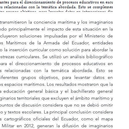
ansmitieron la conciencia marítima y los imaginarios 
ando principalmente el impacto de esta situación en la 
cluyeron soluciones impulsadas por el Ministerio de 
es Marítimos de la Armada del Ecuador, entidades 
a inserción curricular como solución para abordar la 
ezas curriculares. Se utilizó un análisis bibliográfico 
ara el direccionamiento de procesos educativos en 
s relacionadas con la temática abordada. Esto se 
rentes grupos objetivos, para levantar datos en 
os espacios marítimos. Los resultados mostraron que la 
 educación general básica y el bachillerato general 
inarios territoriales que excluyen el ámbito marítimo y 
untos de discusión considera que no se debió omitir 
o y textos escolares. La principal conclusión considera 
 cartográficos oficiales del Ecuador, como el mapa 
 Militar en 2012, generan la difusión de imaginarios 