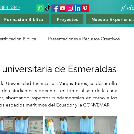
¡Lid
 884 5342
Formación Bíblica
Proyectos
Nuestra Experienci
rtificación Bíblica
Presentaciones y Recursos Creativos
amiento Deportivo
Cursos de Liderzago y Teología
universitaria de Esmeraldas
la Universidad Técnica Luis Vargas Torres, se desarrolló 
 de estudiantes y docentes en torno al uso de la carta 
or, abordando aspectos fundamentales en torno a los 
a, los espacios marítimos del Ecuador y la CONVEMAR.