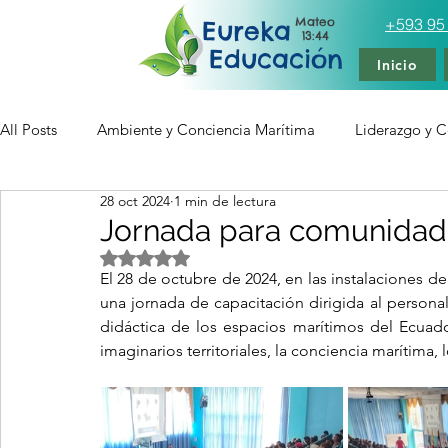
Mateo
+593 95
Eureka
13:44
Educación
Inicio
All Posts
Ambiente y Conciencia Marítima
Liderazgo y Ce
28 oct 2024
1 min de lectura
Tecnología Educativa Multimedia
Artículos
Entren
Jornada para comunidad 
Obtuvo NaN de 5 estrellas.
El 28 de octubre de 2024, en las instalaciones de 
una jornada de capacitación dirigida al personal
didáctica de los espacios marítimos del Ecuad
imaginarios territoriales, la conciencia marítim