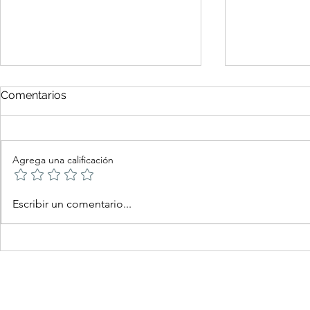
Comentarios
Agrega una calificación
Doctrina Wesleyana
«𝗟𝗼𝘀 𝗿𝗶́𝗼𝘀 
Escribir un comentario...
Aclarada
𝗺𝗮𝗿, 𝘆 𝗲𝗹 
𝗹𝗹𝗲𝗻𝗮; 𝗮𝗹 
𝗹𝗼𝘀 𝗿𝗶́𝗼𝘀 𝘃𝗶
𝘃𝘂𝗲𝗹𝘃𝗲𝗻 𝗽