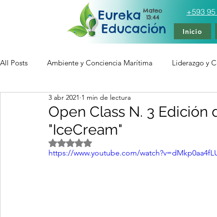
Mateo
+593 95
Eureka
13:44
Educación
Inicio
All Posts
Ambiente y Conciencia Marítima
Liderazgo y Ce
3 abr 2021
1 min de lectura
Tecnología Educativa Multimedia
Artículos
Entren
Open Class N. 3 Edición 
"IceCream"
Obtuvo NaN de 5 estrellas.
https://www.youtube.com/watch?v=dMkp0aa4fL