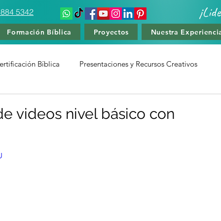
¡Lid
 884 5342
Formación Bíblica
Proyectos
Nuestra Experienci
rtificación Bíblica
Presentaciones y Recursos Creativos
amiento Deportivo
Cursos de Liderzago y Teología
de videos nivel básico con
U