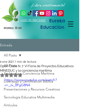
¡Lidera creativamente!
Eureka
+593 95 884 5342
Educación
Mateo 13:44
Entrada
All Posts
6 ene 2021
1 min de lectura
All Posts
Open Class N. 7: VI Feria de Proyectos Educativos
MINEDUC y la conciencia marítima
Ambiente y Conciencia Marítima
Obtuvo NaN de 5 estrellas.
https://www.youtube.com/watch?
Liderazgo y Certificación Bíblica
v=_Jx_0PgG8N4
Presentaciones y Recursos Creativos
Tecnología Educativa Multimedia
Artículos