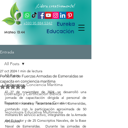
¡Lidera creativamente!
Eureka
+593 95 884 5342
Educación
Mateo 13:44
Entrada
All Posts
27 oct 2024
1 min de lectura
All Posts
Personal de Fuerzas Armadas de Esmeraldas se
capacita en conciencia marítima
Ambiente y Conciencia Marítima
Obtuvo NaN de 5 estrellas.
El 27 de noviembre de 2024, se desarrolló una 
Liderazgo y Certificación Bíblica
jornada de capacitación dirigida al personal de 
Presentaciones y Recursos Creativos
repartos navales acantonados en Esmeraldas, 
contando con la participación aproximada de 50 
Tecnología Educativa Multimedia
militares en servicio activo, integrantes de la Armada 
del Ecuador y de 25 Conscriptos Navales, de la Base 
Artículos
Naval de Esmeraldas.  Durante las jornadas de 