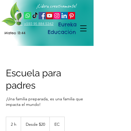
¡Lidera creativamente!
Eureka
+593 95 884 5342
Educación
Mateo 13:44
Escuela para
padres
¡Una familia preparada, es una familia que
impacta el mundo!
Desde
20
2 h
2
Desde $20
EC
dólares
estadounidenses