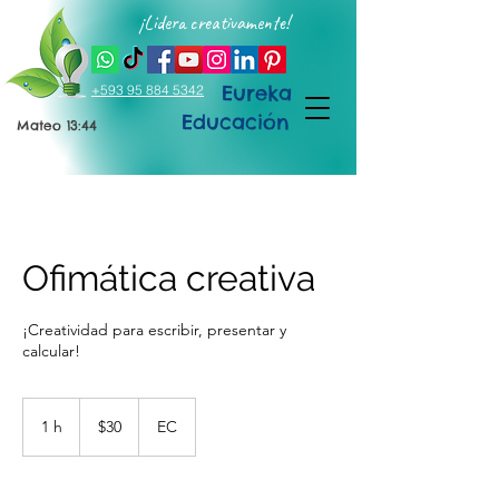
¡Lidera creativamente!
Eureka
+593 95 884 5342
Educación
Mateo 13:44
Ofimática creativa
¡Creatividad para escribir, presentar y
calcular!
30
dólares
1 h
1
$30
EC
estadounidenses