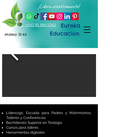
¡Lidera creativamente!
Eureka
+593 95 884 5342
Educación
Mateo 13:44
Liderazgo, Escuela para Padres y Matrimonios,
Talleres y Conferencias
Bachillerato Superior en Teología
Cursos para lideres
Herramientas digitales