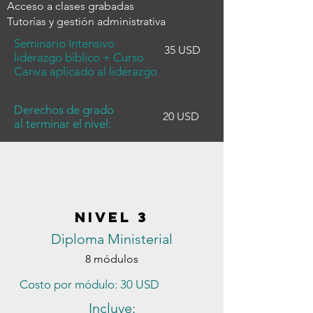
Acceso a clases grabadas
Tutorías y gestión administrativa
Seminario Intensivo
35 USD
liderazgo bíblico + Curso
Canva aplicado al liderazgo
Derechos de grado
20 USD
al terminar el nivel:
Nivel 3
Diploma Ministerial
8 módulos
Costo por módulo: 30 USD
Incluye: