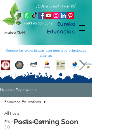
¡Lidera creativamente!
Eureka
+593 95 884 5342
Educación
Mateo 13:44
Conoce las experiencias con nuestros principales
clientes
Nuestra Experiencia
Recursos Educativos
All Posts
Posts Coming Soon
Educación Ambiental
3.0.